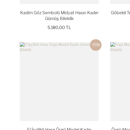
Kadim Göz Sembolü Midyat Hasırı Kadın
Göbekli T
Gümüş Bileklik
5.180,00 TL
YENİ
El İşçilikli Hasır Örgü Model Kadın
Örgü Mod