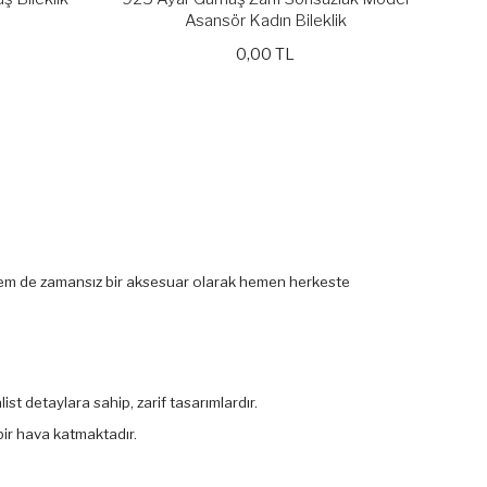
Asansör Kadın Bileklik
0,00 TL
ık hem de zamansız bir aksesuar olarak hemen herkeste
st detaylara sahip, zarif tasarımlardır.
 bir hava katmaktadır.