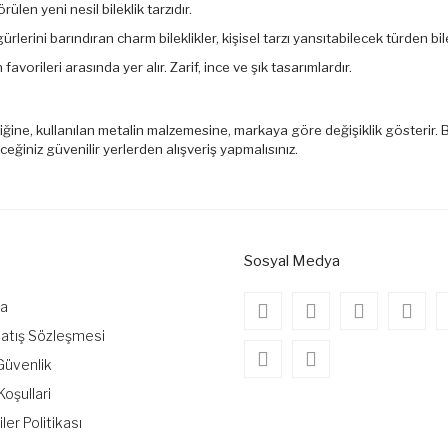
len yeni nesil bileklik tarzıdır.
gürlerini barındıran charm bileklikler, kişisel tarzı yansıtabilecek türden bile
favorileri arasında yer alır. Zarif, ince ve şık tasarımlardır.
çiliğine, kullanılan metalin malzemesine, markaya göre değişiklik gösterir. B
ceğiniz güvenilir yerlerden alışveriş yapmalısınız.
Sosyal Medya
da
Satış Sözleşmesi
 Güvenlik
Koşullari
iler Politikası