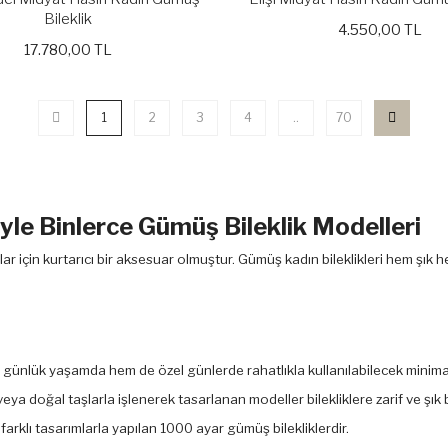
Bileklik
4.550,00 TL
17.780,00 TL
1
2
3
4
..
70
yle Binlerce Gümüş Bileklik Modelleri
lar için kurtarıcı bir aksesuar olmuştur. Gümüş kadın bileklikleri hem ş
em günlük yaşamda hem de özel günlerde rahatlıkla kullanılabilecek minimali
 veya doğal taşlarla işlenerek tasarlanan modeller bilekliklere zarif ve şık
 farklı tasarımlarla yapılan 1000 ayar gümüş bilekliklerdir.