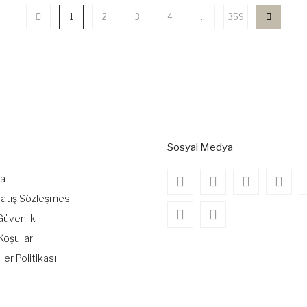
1
2
3
4
..
359
Sosyal Medya
da
Satış Sözleşmesi
 Güvenlik
Koşullari
iler Politikası