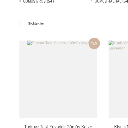
GÜMÜŞ BROŞ
(54)
GÜMÜŞ HALHAL
(54
Stoktakiler
YENİ
Turkuaz Taşlı Yuvarlak Gümüş Kolye
Kişniş