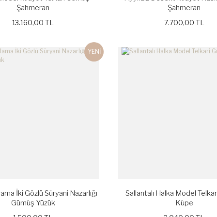
Şahmeran
Şahmeran
13.160,00 TL
7.700,00 TL
YENİ
lama İki Gözlü Süryani Nazarlığı
Sallantalı Halka Model Telka
Gümüş Yüzük
Küpe