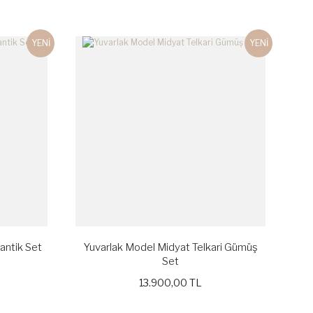
YENİ
YENİ
antik Set
Yuvarlak Model Midyat Telkari Gümüş
Set
13.900,00 TL