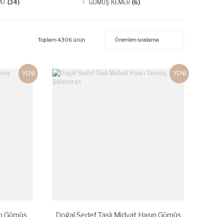
AT
(34)
GÜMÜŞ KEMER
(6)
Toplam 4306 ürün
YENİ
YENİ
ırı Gümüş
Doğal Sedef Taşlı Midyat Hasırı Gümüş