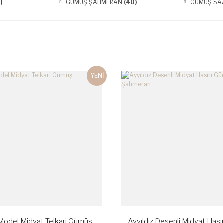
)
GÜMÜŞ ŞAHMERAN
(40)
GÜMÜŞ SA
YENİ
 Model Midyat Telkari Gümüş
Ayyıldız Desenli Midyat Has