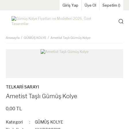
Giriş Yap
Üye Ol
Sepetim (
)
Anasayfa
GÜMÜŞ KOLYE
Ametist Taşlı Gümüş Kolye
TELKARİ SARAYI
Ametist Taşlı Gümüş Kolye
0,00 TL
Kategori
GÜMÜŞ KOLYE