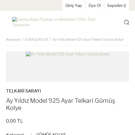
Giriş Yap
Üye Ol
Sepetim (
)
Anasayfa
GÜMÜŞ KOLYE
Ay Yıldız Model 925 Ayar Telkari Gümüş Kolye
TELKARİ SARAYI
Ay Yıldız Model 925 Ayar Telkari Gümüş
Kolye
0,00 TL
Kategori
GÜMÜŞ KOLYE