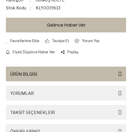
Stok Kodu
KLY0019613
Gelince Haber Ver
Tavsiye Et
Yorum Yaz
Fiyatı Düşünce Haber Ver
Paylaş
ÜRÜN BİLGİSİ
YORUMLAR
TAKSİT SEÇENEKLERİ
ÖNERİLERİNİZ