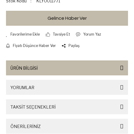
Stok Kodu
KLY0011771
Gelince Haber Ver
Tavsiye Et
Yorum Yaz
Fiyatı Düşünce Haber Ver
Paylaş
ÜRÜN BİLGİSİ
YORUMLAR
TAKSİT SEÇENEKLERİ
ÖNERİLERİNİZ