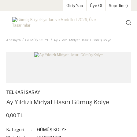
Giriş Yap
Üye Ol
Sepetim (
)
Anasayfa
GÜMÜŞ KOLYE
Ay Yıldızlı Midyat Hasırı Gümüş Kolye
TELKARİ SARAYI
Ay Yıldızlı Midyat Hasırı Gümüş Kolye
0,00 TL
Kategori
GÜMÜŞ KOLYE