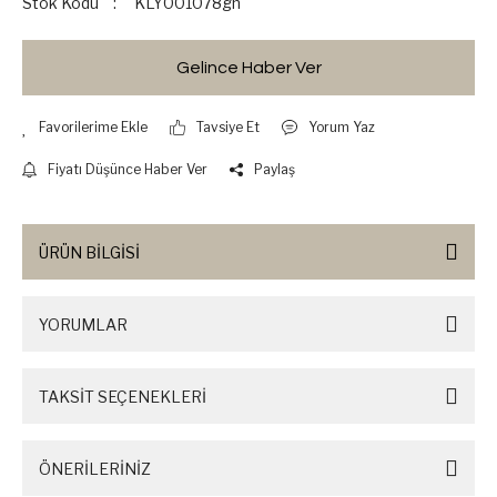
Stok Kodu
KLY001078gh
Gelince Haber Ver
Tavsiye Et
Yorum Yaz
Fiyatı Düşünce Haber Ver
Paylaş
ÜRÜN BİLGİSİ
YORUMLAR
TAKSİT SEÇENEKLERİ
ÖNERİLERİNİZ