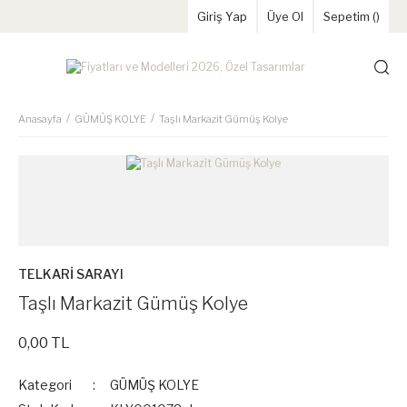
Giriş Yap
Üye Ol
Sepetim (
)
Anasayfa
GÜMÜŞ KOLYE
Taşlı Markazit Gümüş Kolye
TELKARİ SARAYI
Taşlı Markazit Gümüş Kolye
0,00 TL
Kategori
GÜMÜŞ KOLYE