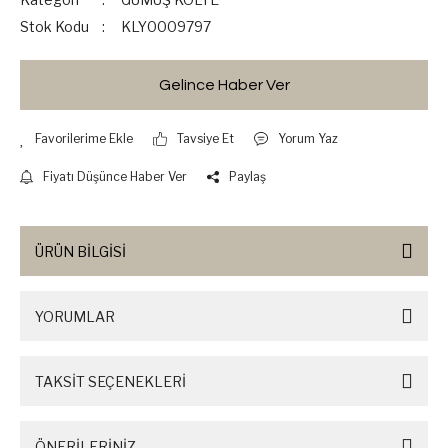
Stok Kodu
KLY0009797
Gelince Haber Ver
Tavsiye Et
Yorum Yaz
Fiyatı Düşünce Haber Ver
Paylaş
ÜRÜN BİLGİSİ
YORUMLAR
TAKSİT SEÇENEKLERİ
ÖNERİLERİNİZ