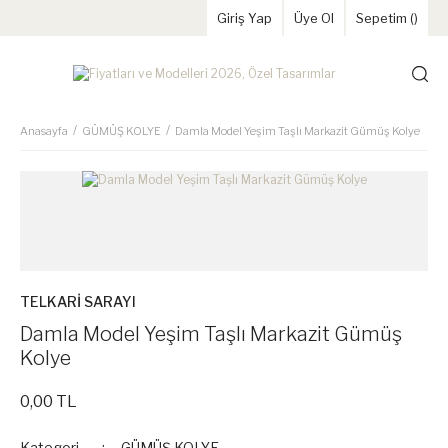
Giriş Yap
Üye Ol
Sepetim (
)
Anasayfa
GÜMÜŞ KOLYE
Damla Model Yeşim Taşlı Markazit Gümüş Kolye
TELKARİ SARAYI
Damla Model Yeşim Taşlı Markazit Gümüş
Kolye
0,00 TL
Kategori
GÜMÜŞ KOLYE