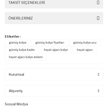
TAKSİT SEÇENEKLERİ
ÖNERİLERİNİZ
Etiketler :
gümüş kolye
gümüş kolye fiyatları
gümüş kolye ucu
gümüş kolye kadın
hayat ağacı kolye
hayat ağacı
hayat ağacı kolye anlamı
Kurumsal
Alışveriş
Sosyal Medya