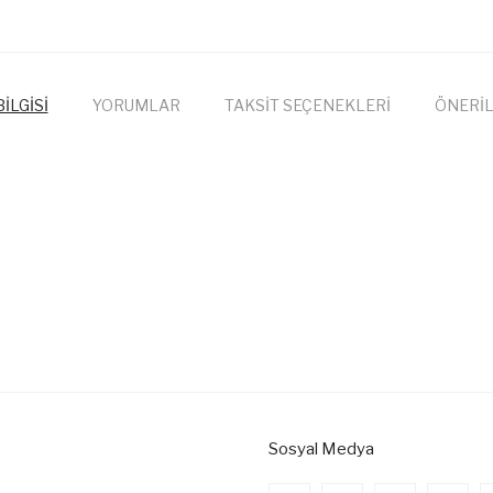
İLGİSİ
YORUMLAR
TAKSİT SEÇENEKLERİ
ÖNERİL
onularda yetersiz gördüğünüz noktaları öneri formunu kullanarak tarafımıza
Bu ürüne ilk yorumu siz yapın!
Yorum Yaz
Sosyal Medya