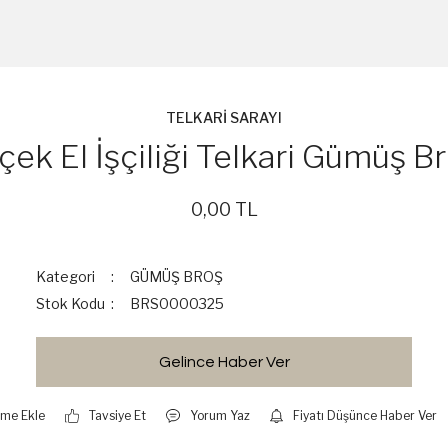
TELKARİ SARAYI
çek El İşçiliği Telkari Gümüş B
0,00 TL
Kategori
GÜMÜŞ BROŞ
Stok Kodu
BRS0000325
Gelince Haber Ver
Tavsiye Et
Yorum Yaz
Fiyatı Düşünce Haber Ver