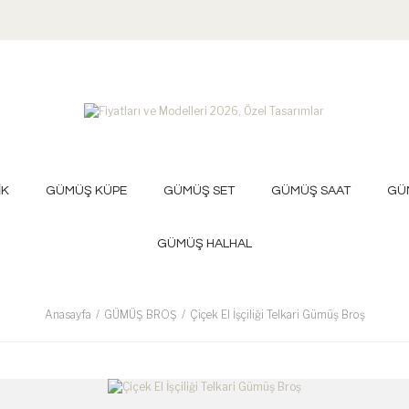
İK
GÜMÜŞ KÜPE
GÜMÜŞ SET
GÜMÜŞ SAAT
GÜ
GÜMÜŞ HALHAL
Anasayfa
GÜMÜŞ BROŞ
Çiçek El İşçiliği Telkari Gümüş Broş