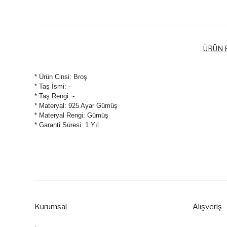
ÜRÜN B
* Ürün Cinsi: Broş
* Taş İsmi: -
* Taş Rengi: -
* Materyal: 925 Ayar Gümüş
* Materyal Rengi: Gümüş
* Garanti Süresi: 1 Yıl
Bu ürünün fiyat bilgisi, resim, ürün açıklamalarında ve diğer k
Görüş ve önerileriniz için teşekkür ederiz.
Ürün resmi kalitesiz, bozuk veya görüntülenemiyor.
Ürün açıklamasında eksik bilgiler bulunuyor.
Kurumsal
Alışveriş
Ürün bilgilerinde hatalar bulunuyor.
Ürün fiyatı diğer sitelerden daha pahalı.