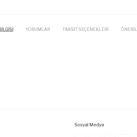
İLGİSİ
YORUMLAR
TAKSİT SEÇENEKLERİ
ÖNERİL
onularda yetersiz gördüğünüz noktaları öneri formunu kullanarak tarafımıza
Bu ürüne ilk yorumu siz yapın!
Yorum Yaz
Sosyal Medya