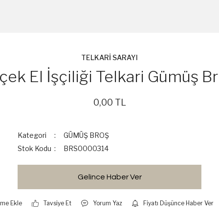
TELKARİ SARAYI
çek El İşçiliği Telkari Gümüş B
0,00 TL
Kategori
GÜMÜŞ BROŞ
Stok Kodu
BRS0000314
Gelince Haber Ver
Tavsiye Et
Yorum Yaz
Fiyatı Düşünce Haber Ver