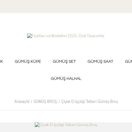
İK
GÜMÜŞ KÜPE
GÜMÜŞ SET
GÜMÜŞ SAAT
GÜ
GÜMÜŞ HALHAL
Anasayfa
GÜMÜŞ BROŞ
Çiçek El İşçiliği Telkari Gümüş Broş