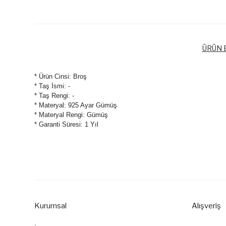
ÜRÜN B
* Ürün Cinsi: Broş
* Taş İsmi: -
* Taş Rengi: -
* Materyal: 925 Ayar Gümüş
* Materyal Rengi: Gümüş
* Garanti Süresi: 1 Yıl
Bu ürünün fiyat bilgisi, resim, ürün açıklamalarında ve diğer k
Görüş ve önerileriniz için teşekkür ederiz.
Ürün resmi kalitesiz, bozuk veya görüntülenemiyor.
Ürün açıklamasında eksik bilgiler bulunuyor.
Kurumsal
Alışveriş
Ürün bilgilerinde hatalar bulunuyor.
Ürün fiyatı diğer sitelerden daha pahalı.