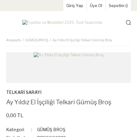
Giriş Yap
Üye Ol
Sepetim (
)
Anasayfa
GÜMÜŞ BROŞ
Ay Yıldız El İşçiliği Telkari Gümüş Broş
TELKARİ SARAYI
Ay Yıldız El İşçiliği Telkari Gümüş Broş
0,00 TL
Kategori
GÜMÜŞ BROŞ