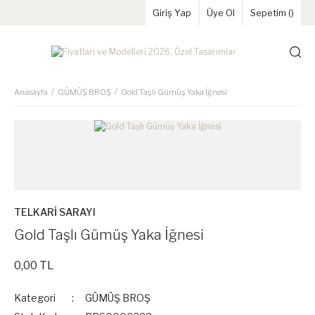
Giriş Yap
Üye Ol
Sepetim (
)
Anasayfa
GÜMÜŞ BROŞ
Gold Taşlı Gümüş Yaka İğnesi
TELKARİ SARAYI
Gold Taşlı Gümüş Yaka İğnesi
0,00 TL
Kategori
GÜMÜŞ BROŞ