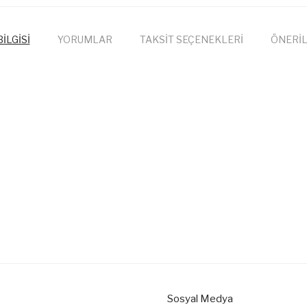
İLGİSİ
YORUMLAR
TAKSİT SEÇENEKLERİ
ÖNERİL
onularda yetersiz gördüğünüz noktaları öneri formunu kullanarak tarafımıza
Bu ürüne ilk yorumu siz yapın!
Yorum Yaz
Sosyal Medya