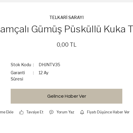
TELKARİ SARAYI
Kamçalı Gümüş Püsküllü Kuka 
0,00 TL
Stok Kodu
DHJNTV35
Garanti
12 Ay
Süresi
Gelince Haber Ver
Tavsiye Et
Yorum Yaz
Fiyatı Düşünce Haber Ver