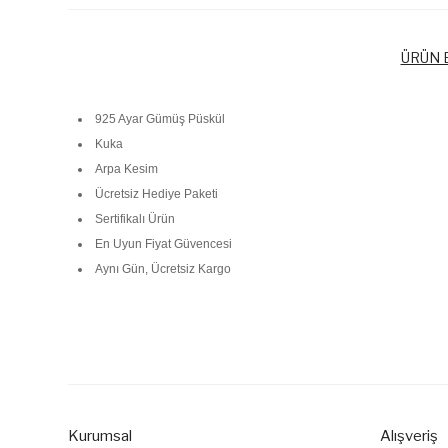
ÜRÜN B
925 Ayar Gümüş Püskül
Kuka
Arpa Kesim
Ücretsiz Hediye Paketi
Sertifikalı Ürün
En Uyun Fiyat Güvencesi
Aynı Gün, Ücretsiz Kargo
Bu ürünün fiyat bilgisi, resim, ürün açıklamalarında ve diğer k
Görüş ve önerileriniz için teşekkür ederiz.
Ürün resmi kalitesiz, bozuk veya görüntülenemiyor.
Ürün açıklamasında eksik bilgiler bulunuyor.
Kurumsal
Alışveriş
Ürün bilgilerinde hatalar bulunuyor.