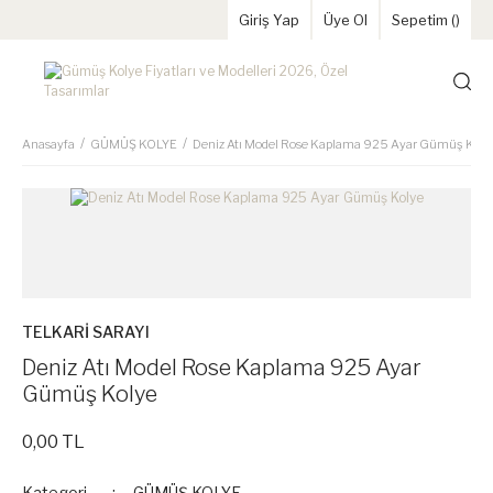
Giriş Yap
Üye Ol
Sepetim (
)
Anasayfa
GÜMÜŞ KOLYE
Deniz Atı Model Rose Kaplama 925 Ayar Gümüş Koly
TELKARİ SARAYI
Deniz Atı Model Rose Kaplama 925 Ayar
Gümüş Kolye
0,00 TL
Kategori
GÜMÜŞ KOLYE