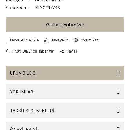
Stok Kodu
KLY0017746
Gelince Haber Ver
Tavsiye Et
Yorum Yaz
Fiyatı Düşünce Haber Ver
Paylaş
ÜRÜN BİLGİSİ
YORUMLAR
TAKSİT SEÇENEKLERİ
ÖNERİLERİNİZ