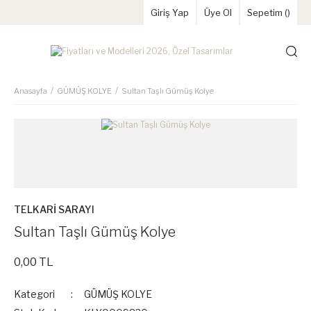
Giriş Yap
Üye Ol
Sepetim (
)
Anasayfa
GÜMÜŞ KOLYE
Sultan Taşlı Gümüş Kolye
TELKARİ SARAYI
Sultan Taşlı Gümüş Kolye
0,00 TL
Kategori
GÜMÜŞ KOLYE