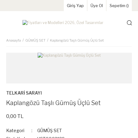
Giriş Yap
Üye Ol
Sepetim (
)
Anasayfa
GÜMÜŞ SET
Kaplangözü Taşlı Gümüş Üçlü Set
TELKARİ SARAYI
Kaplangözü Taşlı Gümüş Üçlü Set
0,00 TL
Kategori
GÜMÜŞ SET