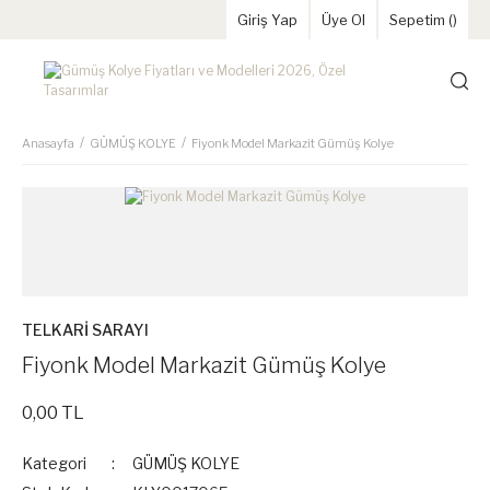
Giriş Yap
Üye Ol
Sepetim (
)
Anasayfa
GÜMÜŞ KOLYE
Fiyonk Model Markazit Gümüş Kolye
TELKARİ SARAYI
Fiyonk Model Markazit Gümüş Kolye
0,00 TL
Kategori
GÜMÜŞ KOLYE