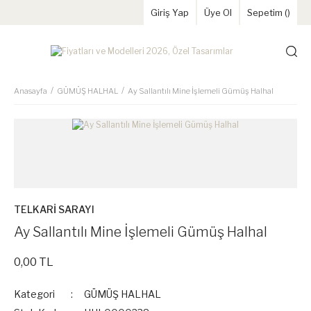
Giriş Yap
Üye Ol
Sepetim (
)
Anasayfa
GÜMÜŞ HALHAL
Ay Sallantılı Mine İşlemeli Gümüş Halhal
TELKARİ SARAYI
Ay Sallantılı Mine İşlemeli Gümüş Halhal
0,00 TL
Kategori
GÜMÜŞ HALHAL