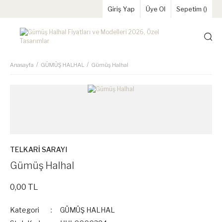
Giriş Yap
Üye Ol
Sepetim (
)
Anasayfa
GÜMÜŞ HALHAL
Gümüş Halhal
TELKARİ SARAYI
Gümüş Halhal
0,00 TL
Kategori
GÜMÜŞ HALHAL