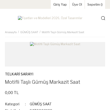
Giriş Yap
Üye Ol
Sepetim (
)
Anasayfa
GÜMÜŞ SAAT
Motifli Taşlı Gümüş Markazit Saat
TELKARİ SARAYI
Motifli Taşlı Gümüş Markazit Saat
0,00 TL
Kategori
GÜMÜŞ SAAT