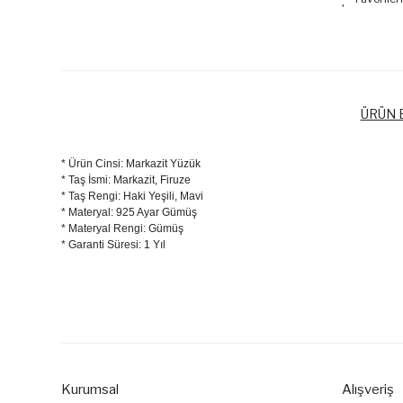
ÜRÜN B
* Ürün Cinsi: Markazit Yüzük
* Taş İsmi: Markazit, Firuze
* Taş Rengi: Haki Yeşili, Mavi
* Materyal: 925 Ayar Gümüş
* Materyal Rengi: Gümüş
* Garanti Süresi: 1 Yıl
Bu ürünün fiyat bilgisi, resim, ürün açıklamalarında ve diğer k
Görüş ve önerileriniz için teşekkür ederiz.
Ürün resmi kalitesiz, bozuk veya görüntülenemiyor.
Ürün açıklamasında eksik bilgiler bulunuyor.
Kurumsal
Alışveriş
Ürün bilgilerinde hatalar bulunuyor.