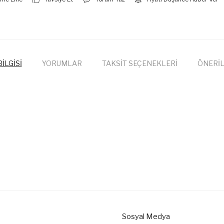
İLGİSİ
YORUMLAR
TAKSİT SEÇENEKLERİ
ÖNERİL
onularda yetersiz gördüğünüz noktaları öneri formunu kullanarak tarafımıza
Bu ürüne ilk yorumu siz yapın!
Yorum Yaz
Sosyal Medya