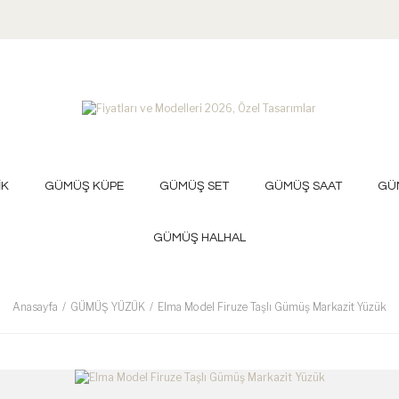
İK
GÜMÜŞ KÜPE
GÜMÜŞ SET
GÜMÜŞ SAAT
GÜ
GÜMÜŞ HALHAL
Anasayfa
GÜMÜŞ YÜZÜK
Elma Model Firuze Taşlı Gümüş Markazit Yüzük