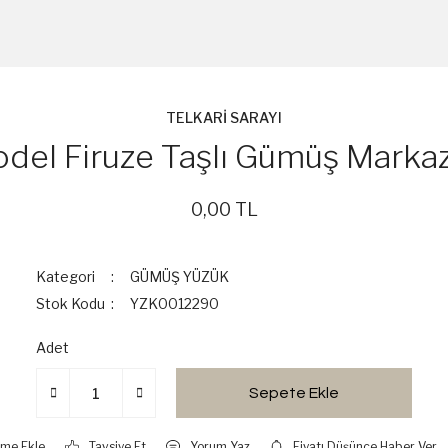
TELKARİ SARAYI
del Firuze Taşlı Gümüş Markaz
0,00 TL
Kategori
GÜMÜŞ YÜZÜK
Stok Kodu
YZK0012290
Adet
Sepete Ekle
Tavsiye Et
Yorum Yaz
Fiyatı Düşünce Haber Ver