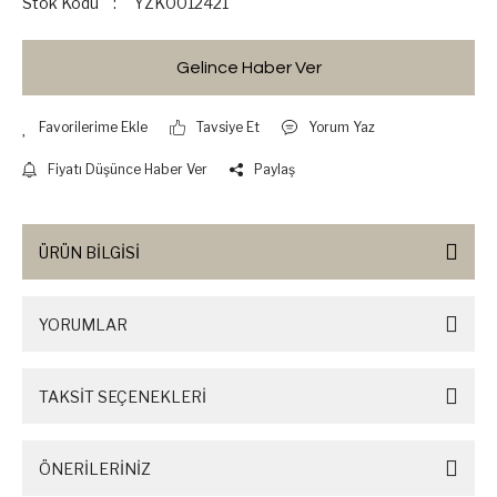
Stok Kodu
YZK0012421
Gelince Haber Ver
Tavsiye Et
Yorum Yaz
Fiyatı Düşünce Haber Ver
Paylaş
ÜRÜN BİLGİSİ
YORUMLAR
TAKSİT SEÇENEKLERİ
ÖNERİLERİNİZ