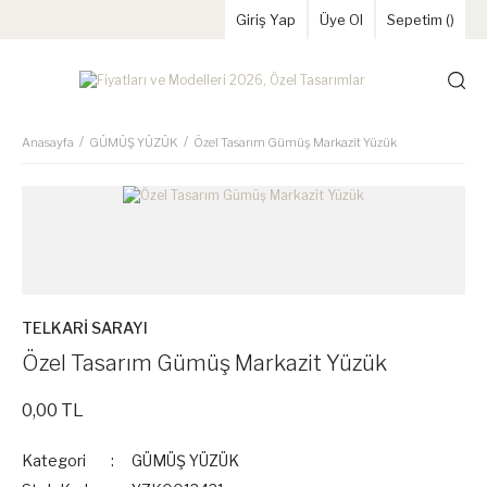
Giriş Yap
Üye Ol
Sepetim (
)
Anasayfa
GÜMÜŞ YÜZÜK
Özel Tasarım Gümüş Markazit Yüzük
TELKARİ SARAYI
Özel Tasarım Gümüş Markazit Yüzük
0,00 TL
Kategori
GÜMÜŞ YÜZÜK