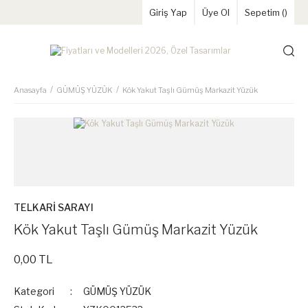
Giriş Yap
Üye Ol
Sepetim (
)
Anasayfa
GÜMÜŞ YÜZÜK
Kök Yakut Taşlı Gümüş Markazit Yüzük
TELKARİ SARAYI
Kök Yakut Taşlı Gümüş Markazit Yüzük
0,00 TL
Kategori
GÜMÜŞ YÜZÜK