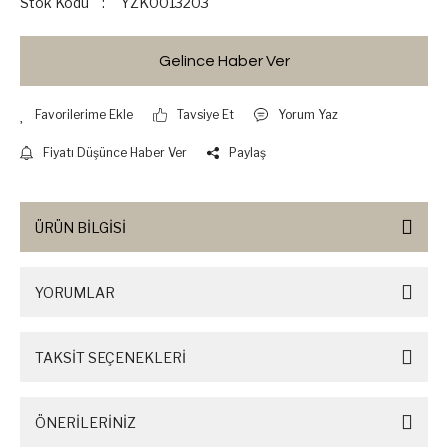
Stok Kodu
YZK0013203
Gelince Haber Ver
Tavsiye Et
Yorum Yaz
Fiyatı Düşünce Haber Ver
Paylaş
ÜRÜN BİLGİSİ
YORUMLAR
TAKSİT SEÇENEKLERİ
ÖNERİLERİNİZ