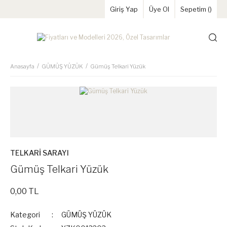
Giriş Yap
Üye Ol
Sepetim (
)
Anasayfa
GÜMÜŞ YÜZÜK
Gümüş Telkari Yüzük
TELKARİ SARAYI
Gümüş Telkari Yüzük
0,00 TL
Kategori
GÜMÜŞ YÜZÜK