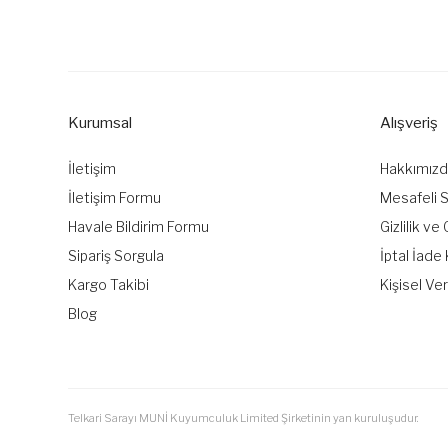
Bu ürünün fiyat bilgisi, resim, ürün açıklamalarında ve diğer k
Görüş ve önerileriniz için teşekkür ederiz.
Ürün resmi kalitesiz, bozuk veya görüntülenemiyor.
Ürün açıklamasında eksik bilgiler bulunuyor.
Kurumsal
Alışveriş
Ürün bilgilerinde hatalar bulunuyor.
Ürün fiyatı diğer sitelerden daha pahalı.
İletişim
Hakkımız
Bu ürüne benzer farklı alternatifler olmalı.
İletişim Formu
Mesafeli 
Havale Bildirim Formu
Gizlilik ve
Sipariş Sorgula
İptal İade 
Kargo Takibi
Kişisel Ver
Blog
Telkari Sarayı MUNİ Kuyumculuk Limited Şirketinin yan kuruluşudur.