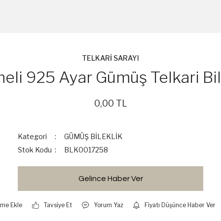
TELKARİ SARAYI
meli 925 Ayar Gümüş Telkari Bil
0,00 TL
Kategori
GÜMÜŞ BİLEKLİK
Stok Kodu
BLK0017258
Gelince Haber Ver
Tavsiye Et
Yorum Yaz
Fiyatı Düşünce Haber Ver