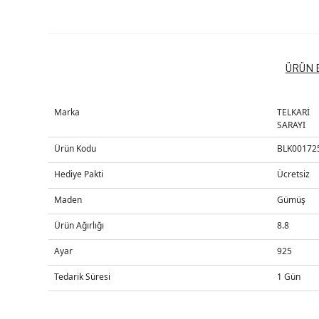
ÜRÜN B
Marka
TELKARİ
SARAYI
Ürün Kodu
BLK00172
Hediye Pakti
Ücretsiz
Maden
Gümüş
Ürün Ağırlığı
8.8
Ayar
925
Tedarik Süresi
1 Gün