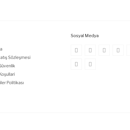
onularda yetersiz gördüğünüz noktaları öneri formunu kullanarak tarafımıza
Bu ürüne ilk yorumu siz yapın!
Yorum Yaz
Sosyal Medya
da
Satış Sözleşmesi
 Güvenlik
Koşullari
iler Politikası
Gönder