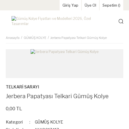
Giriş Yap
Üye Ol
Sepetim (
)
Anasayfa
GÜMÜŞ KOLYE
Jerbera Papatyası Telkari Gümüş Kolye
TELKARİ SARAYI
Jerbera Papatyası Telkari Gümüş Kolye
0,00 TL
Kategori
GÜMÜŞ KOLYE