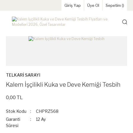
Giriş Yap
Üye Ol
Sepetim (
)
TELKARİ SARAYI
Kalem İşçilikli Kuka ve Deve Kemiği Tesbih
0,00 TL
Stok Kodu
CHPRZ568
Garanti
12 Ay
Süresi