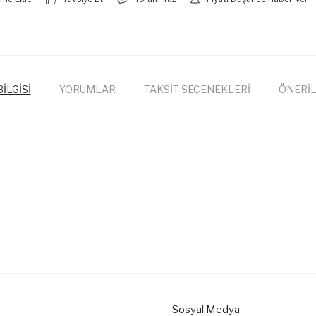
İLGİSİ
YORUMLAR
TAKSİT SEÇENEKLERİ
ÖNERİL
onularda yetersiz gördüğünüz noktaları öneri formunu kullanarak tarafımıza
Bu ürüne ilk yorumu siz yapın!
Yorum Yaz
Sosyal Medya