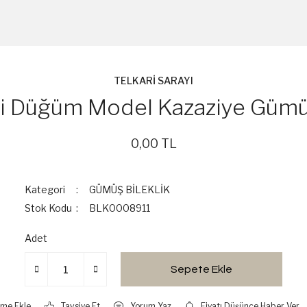
TELKARİ SARAYI
i Düğüm Model Kazaziye Gümüş
0,00 TL
Kategori
GÜMÜŞ BİLEKLİK
Stok Kodu
BLK0008911
Adet
Sepete Ekle
Tavsiye Et
Yorum Yaz
Fiyatı Düşünce Haber Ver