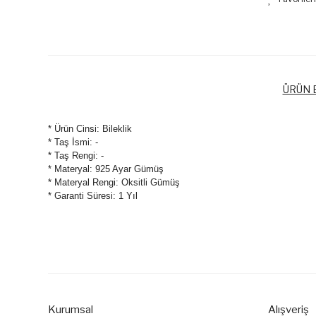
ÜRÜN B
* Ürün Cinsi: Bileklik
* Taş İsmi: -
* Taş Rengi: -
* Materyal: 925 Ayar Gümüş
* Materyal Rengi: Oksitli Gümüş
* Garanti Süresi: 1 Yıl
Bu ürünün fiyat bilgisi, resim, ürün açıklamalarında ve diğer k
Görüş ve önerileriniz için teşekkür ederiz.
Ürün resmi kalitesiz, bozuk veya görüntülenemiyor.
Ürün açıklamasında eksik bilgiler bulunuyor.
Kurumsal
Alışveriş
Ürün bilgilerinde hatalar bulunuyor.