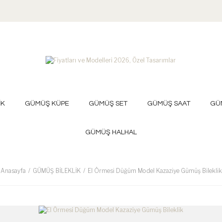
İK
GÜMÜŞ KÜPE
GÜMÜŞ SET
GÜMÜŞ SAAT
GÜ
GÜMÜŞ HALHAL
Anasayfa
GÜMÜŞ BİLEKLİK
El Örmesi Düğüm Model Kazaziye Gümüş Bileklik