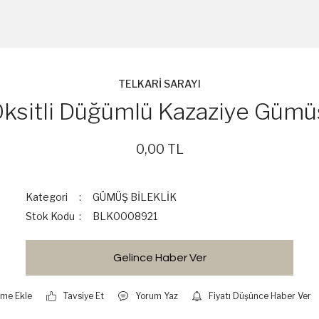
TELKARİ SARAYI
ksitli Düğümlü Kazaziye Gümüş
0,00 TL
Kategori
GÜMÜŞ BİLEKLİK
Stok Kodu
BLK0008921
Gelince Haber Ver
Tavsiye Et
Yorum Yaz
Fiyatı Düşünce Haber Ver