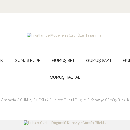
İK
GÜMÜŞ KÜPE
GÜMÜŞ SET
GÜMÜŞ SAAT
GÜ
GÜMÜŞ HALHAL
Anasayfa
GÜMÜŞ BİLEKLİK
Unisex Oksitli Düğümlü Kazaziye Gümüş Bileklik