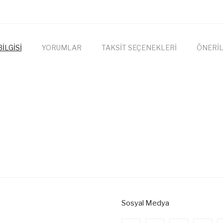
İLGİSİ
YORUMLAR
TAKSİT SEÇENEKLERİ
ÖNERİL
onularda yetersiz gördüğünüz noktaları öneri formunu kullanarak tarafımıza
Bu ürüne ilk yorumu siz yapın!
Yorum Yaz
Sosyal Medya