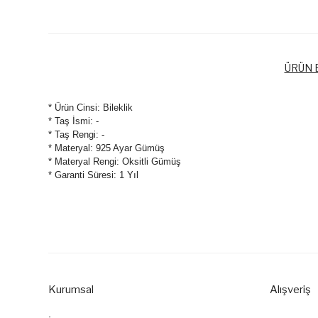
ÜRÜN B
* Ürün Cinsi: Bileklik
* Taş İsmi: -
* Taş Rengi: -
* Materyal: 925 Ayar Gümüş
* Materyal Rengi: Oksitli Gümüş
* Garanti Süresi: 1 Yıl
Bu ürünün fiyat bilgisi, resim, ürün açıklamalarında ve diğer k
Görüş ve önerileriniz için teşekkür ederiz.
Ürün resmi kalitesiz, bozuk veya görüntülenemiyor.
Ürün açıklamasında eksik bilgiler bulunuyor.
Kurumsal
Alışveriş
Ürün bilgilerinde hatalar bulunuyor.
Ürün fiyatı diğer sitelerden daha pahalı.