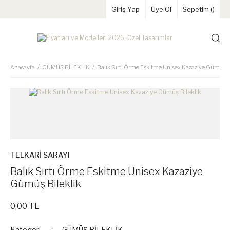
Giriş Yap
Üye Ol
Sepetim (
)
Anasayfa
GÜMÜŞ BİLEKLİK
Balık Sırtı Örme Eskitme Unisex Kazaziye Gümüş B
TELKARİ SARAYI
Balık Sırtı Örme Eskitme Unisex Kazaziye
Gümüş Bileklik
0,00 TL
Kategori
GÜMÜŞ BİLEKLİK