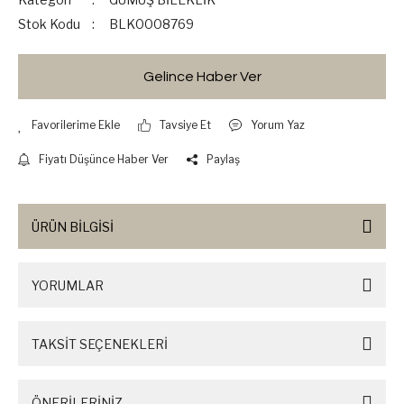
Stok Kodu
BLK0008769
Gelince Haber Ver
Tavsiye Et
Yorum Yaz
Fiyatı Düşünce Haber Ver
Paylaş
ÜRÜN BİLGİSİ
YORUMLAR
TAKSİT SEÇENEKLERİ
ÖNERİLERİNİZ