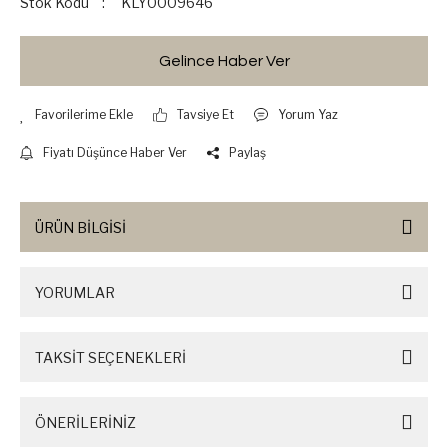
Stok Kodu
KLY0009646
Gelince Haber Ver
Tavsiye Et
Yorum Yaz
Fiyatı Düşünce Haber Ver
Paylaş
ÜRÜN BİLGİSİ
YORUMLAR
TAKSİT SEÇENEKLERİ
ÖNERİLERİNİZ