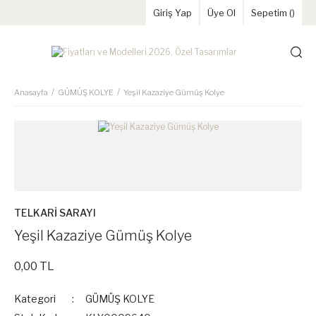
Giriş Yap
Üye Ol
Sepetim (
)
Anasayfa
GÜMÜŞ KOLYE
Yeşil Kazaziye Gümüş Kolye
TELKARİ SARAYI
Yeşil Kazaziye Gümüş Kolye
0,00 TL
Kategori
GÜMÜŞ KOLYE