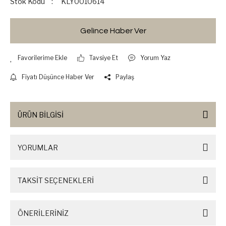
Stok Kodu
KLY0010614
Gelince Haber Ver
Tavsiye Et
Yorum Yaz
Fiyatı Düşünce Haber Ver
Paylaş
ÜRÜN BİLGİSİ
YORUMLAR
TAKSİT SEÇENEKLERİ
ÖNERİLERİNİZ