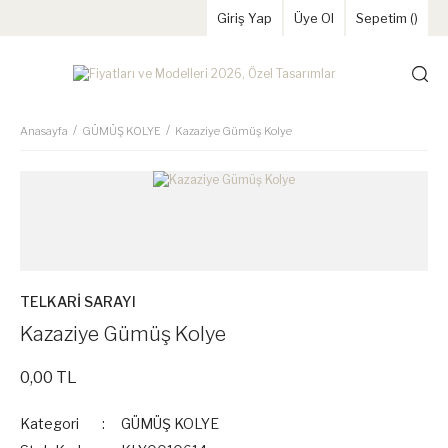
Giriş Yap
Üye Ol
Sepetim (
)
Anasayfa
GÜMÜŞ KOLYE
Kazaziye Gümüş Kolye
TELKARİ SARAYI
Kazaziye Gümüş Kolye
0,00 TL
Kategori
GÜMÜŞ KOLYE