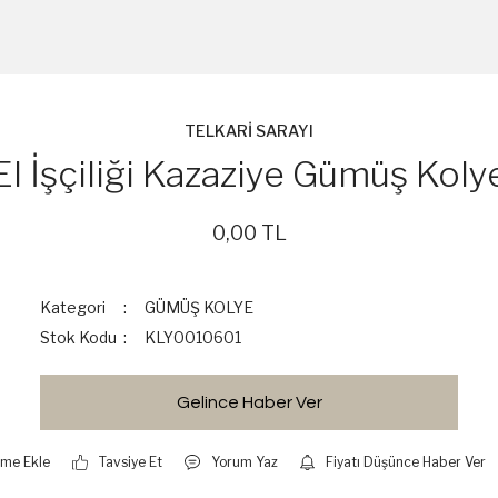
TELKARİ SARAYI
El İşçiliği Kazaziye Gümüş Koly
0,00 TL
Kategori
GÜMÜŞ KOLYE
Stok Kodu
KLY0010601
Gelince Haber Ver
Tavsiye Et
Yorum Yaz
Fiyatı Düşünce Haber Ver