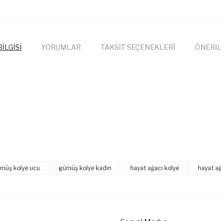
İLGİSİ
YORUMLAR
TAKSİT SEÇENEKLERİ
ÖNERİL
onularda yetersiz gördüğünüz noktaları öneri formunu kullanarak tarafımıza
Bu ürüne ilk yorumu siz yapın!
müş kolye ucu
gümüş kolye kadın
hayat ağacı kolye
hayat a
Yorum Yaz