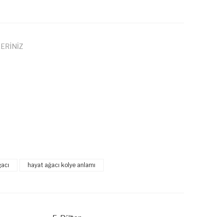
ERİNİZ
 iletebilirsiniz.
ğacı
hayat ağacı kolye anlamı