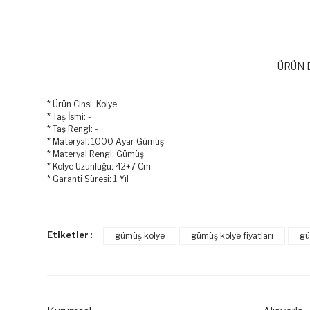
ÜRÜN B
* Ürün Cinsi: Kolye
* Taş İsmi: -
* Taş Rengi: -
* Materyal: 1000 Ayar Gümüş
* Materyal Rengi: Gümüş
* Kolye Uzunluğu: 42+7 Cm
* Garanti Süresi: 1 Yıl
Bu ürünün fiyat bilgisi, resim, ürün açıklamalarında ve diğer k
Görüş ve önerileriniz için teşekkür ederiz.
Etiketler :
gümüş kolye
gümüş kolye fiyatları
gü
Ürün resmi kalitesiz, bozuk veya görüntülenemiyor.
Ürün açıklamasında eksik bilgiler bulunuyor.
Ürün bilgilerinde hatalar bulunuyor.