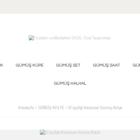
İK
GÜMÜŞ KÜPE
GÜMÜŞ SET
GÜMÜŞ SAAT
GÜ
GÜMÜŞ HALHAL
Anasayfa
GÜMÜŞ KOLYE
El İşçiliği Kazaziye Gümüş Kolye