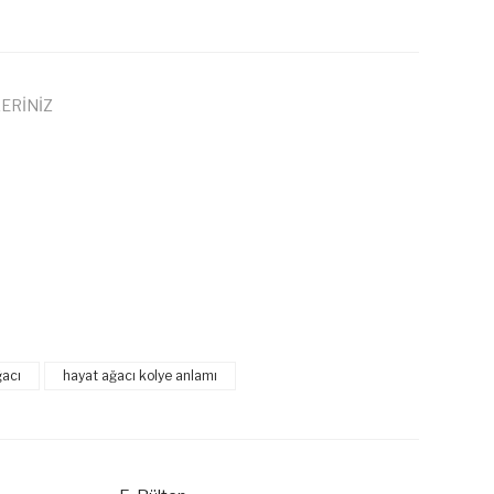
ERİNİZ
 iletebilirsiniz.
ğacı
hayat ağacı kolye anlamı