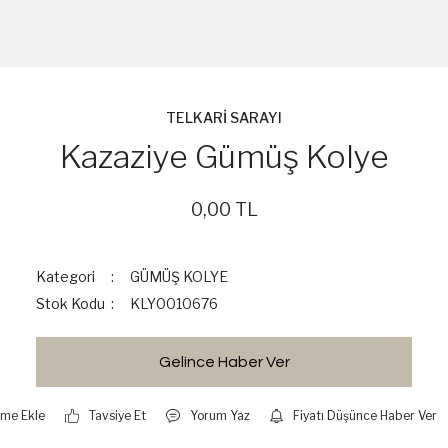
TELKARİ SARAYI
Kazaziye Gümüş Kolye
0,00 TL
Kategori
GÜMÜŞ KOLYE
Stok Kodu
KLY0010676
Gelince Haber Ver
Tavsiye Et
Yorum Yaz
Fiyatı Düşünce Haber Ver