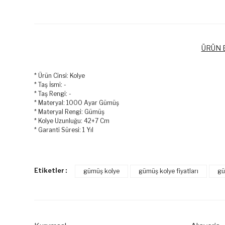
ÜRÜN B
* Ürün Cinsi: Kolye
* Taş İsmi: -
* Taş Rengi: -
* Materyal: 1000 Ayar Gümüş
* Materyal Rengi: Gümüş
* Kolye Uzunluğu: 42+7 Cm
* Garanti Süresi: 1 Yıl
Bu ürünün fiyat bilgisi, resim, ürün açıklamalarında ve diğer k
Görüş ve önerileriniz için teşekkür ederiz.
Etiketler :
gümüş kolye
gümüş kolye fiyatları
gü
Ürün resmi kalitesiz, bozuk veya görüntülenemiyor.
Ürün açıklamasında eksik bilgiler bulunuyor.
Ürün bilgilerinde hatalar bulunuyor.