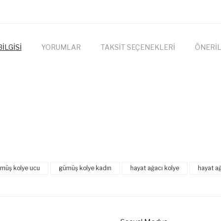
İLGİSİ
YORUMLAR
TAKSİT SEÇENEKLERİ
ÖNERİL
onularda yetersiz gördüğünüz noktaları öneri formunu kullanarak tarafımıza
Bu ürüne ilk yorumu siz yapın!
müş kolye ucu
gümüş kolye kadın
hayat ağacı kolye
hayat a
Yorum Yaz