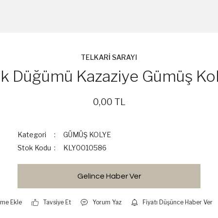
TELKARİ SARAYI
k Düğümü Kazaziye Gümüş Ko
0,00 TL
Kategori
GÜMÜŞ KOLYE
Stok Kodu
KLY0010586
Gelince Haber Ver
Tavsiye Et
Yorum Yaz
Fiyatı Düşünce Haber Ver