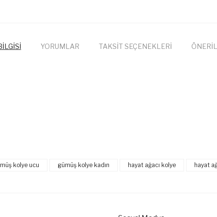
İLGİSİ
YORUMLAR
TAKSİT SEÇENEKLERİ
ÖNERİL
onularda yetersiz gördüğünüz noktaları öneri formunu kullanarak tarafımıza
Bu ürüne ilk yorumu siz yapın!
müş kolye ucu
gümüş kolye kadın
hayat ağacı kolye
hayat a
Yorum Yaz