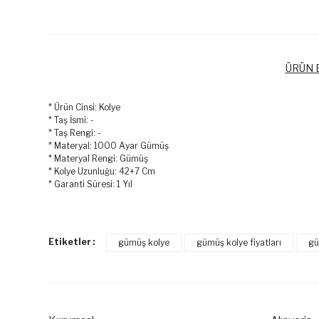
ÜRÜN B
* Ürün Cinsi: Kolye
* Taş İsmi: -
* Taş Rengi: -
* Materyal: 1000 Ayar Gümüş
* Materyal Rengi: Gümüş
* Kolye Uzunluğu: 42+7 Cm
* Garanti Süresi: 1 Yıl
Bu ürünün fiyat bilgisi, resim, ürün açıklamalarında ve diğer k
Görüş ve önerileriniz için teşekkür ederiz.
Etiketler :
gümüş kolye
gümüş kolye fiyatları
gü
Ürün resmi kalitesiz, bozuk veya görüntülenemiyor.
Ürün açıklamasında eksik bilgiler bulunuyor.
Ürün bilgilerinde hatalar bulunuyor.