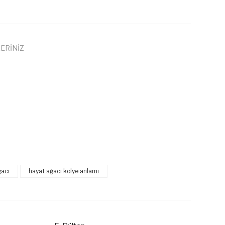
ERİNİZ
 iletebilirsiniz.
ğacı
hayat ağacı kolye anlamı