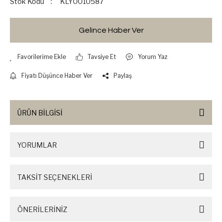
Stok Kodu
KLY0010587
Gelince Haber Ver
Tavsiye Et
Yorum Yaz
Fiyatı Düşünce Haber Ver
Paylaş
ÜRÜN BİLGİSİ
YORUMLAR
TAKSİT SEÇENEKLERİ
ÖNERİLERİNİZ