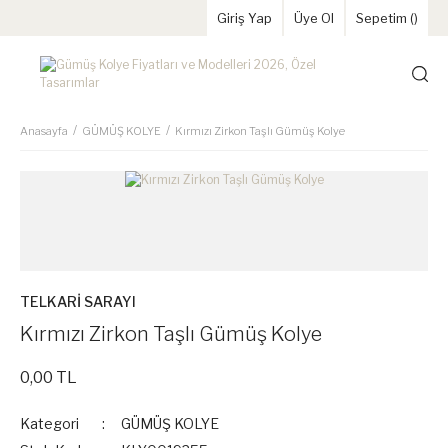
Giriş Yap
Üye Ol
Sepetim (
)
Anasayfa
GÜMÜŞ KOLYE
Kırmızı Zirkon Taşlı Gümüş Kolye
TELKARİ SARAYI
Kırmızı Zirkon Taşlı Gümüş Kolye
0,00 TL
Kategori
GÜMÜŞ KOLYE