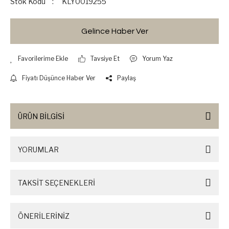
Stok Kodu
KLY0019255
Gelince Haber Ver
Tavsiye Et
Yorum Yaz
Fiyatı Düşünce Haber Ver
Paylaş
ÜRÜN BİLGİSİ
YORUMLAR
TAKSİT SEÇENEKLERİ
ÖNERİLERİNİZ