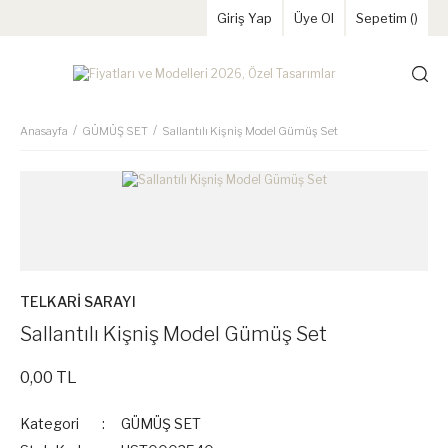
Giriş Yap
Üye Ol
Sepetim (
)
Anasayfa
GÜMÜŞ SET
Sallantılı Kişniş Model Gümüş Set
TELKARİ SARAYI
Sallantılı Kişniş Model Gümüş Set
0,00 TL
Kategori
GÜMÜŞ SET