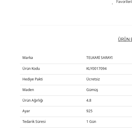
ÜRÜN B
Marka
TELKARİ SARAYI
Ürün Kodu
KLY0017094
Hediye Pakti
Ücretsiz
Maden
Gümüş
Ürün Ağırlığı
4.8
Ayar
925
Tedarik Süresi
1 Gün