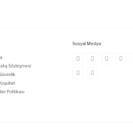
onularda yetersiz gördüğünüz noktaları öneri formunu kullanarak tarafımıza
Bu ürüne ilk yorumu siz yapın!
Yorum Yaz
Sosyal Medya
da
Satış Sözleşmesi
 Güvenlik
Koşullari
iler Politikası
Gönder