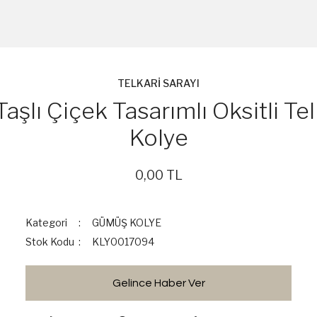
TELKARİ SARAYI
aşlı Çiçek Tasarımlı Oksitli T
Kolye
0,00 TL
Kategori
GÜMÜŞ KOLYE
Stok Kodu
KLY0017094
Gelince Haber Ver