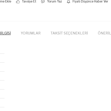
Tavsiye Et
Yorum Yaz
Fiyatı Düşünce Haber Ver
İLGİSİ
YORUMLAR
TAKSİT SEÇENEKLERİ
ÖNERİL