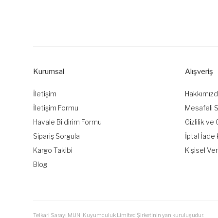
Bu ürünün fiyat bilgisi, resim, ürün açıklamalarında ve diğer k
Görüş ve önerileriniz için teşekkür ederiz.
Ürün resmi kalitesiz, bozuk veya görüntülenemiyor.
Ürün açıklamasında eksik bilgiler bulunuyor.
Kurumsal
Alışveriş
Ürün bilgilerinde hatalar bulunuyor.
Ürün fiyatı diğer sitelerden daha pahalı.
İletişim
Hakkımız
Bu ürüne benzer farklı alternatifler olmalı.
İletişim Formu
Mesafeli 
Havale Bildirim Formu
Gizlilik ve
Sipariş Sorgula
İptal İade 
Kargo Takibi
Kişisel Ver
Blog
Telkari Sarayı MUNİ Kuyumculuk Limited Şirketinin yan kuruluşudur.