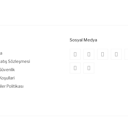
onularda yetersiz gördüğünüz noktaları öneri formunu kullanarak tarafımıza
Bu ürüne ilk yorumu siz yapın!
Yorum Yaz
Sosyal Medya
da
Satış Sözleşmesi
 Güvenlik
Koşullari
iler Politikası
Gönder