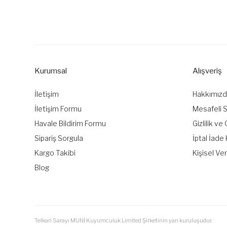
Bu ürünün fiyat bilgisi, resim, ürün açıklamalarında ve diğer k
Görüş ve önerileriniz için teşekkür ederiz.
Ürün resmi kalitesiz, bozuk veya görüntülenemiyor.
Ürün açıklamasında eksik bilgiler bulunuyor.
Kurumsal
Alışveriş
Ürün bilgilerinde hatalar bulunuyor.
Ürün fiyatı diğer sitelerden daha pahalı.
İletişim
Hakkımız
Bu ürüne benzer farklı alternatifler olmalı.
İletişim Formu
Mesafeli 
Havale Bildirim Formu
Gizlilik ve
Sipariş Sorgula
İptal İade 
Kargo Takibi
Kişisel Ver
Blog
Telkari Sarayı MUNİ Kuyumculuk Limited Şirketinin yan kuruluşudur.