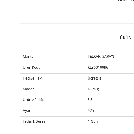
ÜRÜN B
Marka
TELKARİ SARAYI
Ürün Kodu
KLY0010096
Hediye Pakti
Ücretsiz
Maden
Gümüş
Ürün Ağırlığı
5.5
Ayar
925
Tedarik Süresi
1 Gün