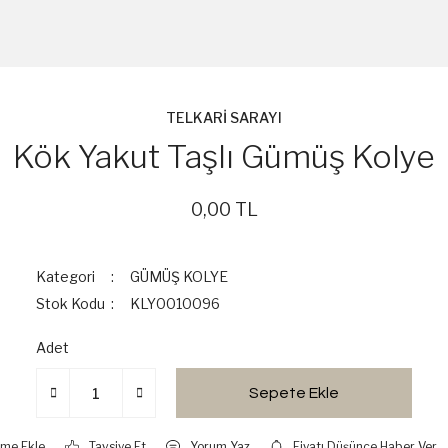
TELKARİ SARAYI
Kök Yakut Taşlı Gümüş Kolye
0,00 TL
Kategori
GÜMÜŞ KOLYE
Stok Kodu
KLY0010096
Adet
Sepete Ekle
Tavsiye Et
Yorum Yaz
Fiyatı Düşünce Haber Ver