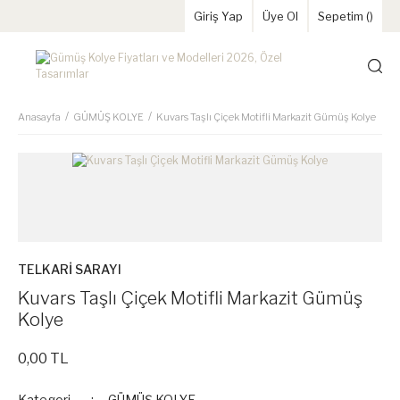
Giriş Yap
Üye Ol
Sepetim (
)
Anasayfa
GÜMÜŞ KOLYE
Kuvars Taşlı Çiçek Motifli Markazit Gümüş Kolye
TELKARİ SARAYI
Kuvars Taşlı Çiçek Motifli Markazit Gümüş
Kolye
0,00 TL
Kategori
GÜMÜŞ KOLYE