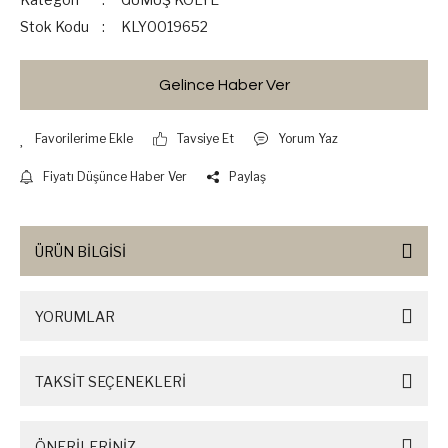
Stok Kodu
KLY0019652
Gelince Haber Ver
Tavsiye Et
Yorum Yaz
Fiyatı Düşünce Haber Ver
Paylaş
ÜRÜN BİLGİSİ
YORUMLAR
TAKSİT SEÇENEKLERİ
ÖNERİLERİNİZ