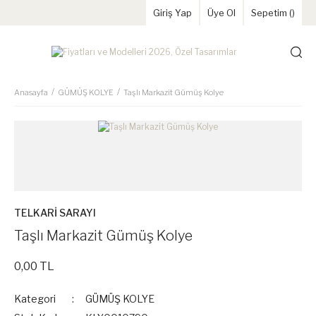
Giriş Yap
Üye Ol
Sepetim (
)
Anasayfa
GÜMÜŞ KOLYE
Taşlı Markazit Gümüş Kolye
TELKARİ SARAYI
Taşlı Markazit Gümüş Kolye
0,00 TL
Kategori
GÜMÜŞ KOLYE