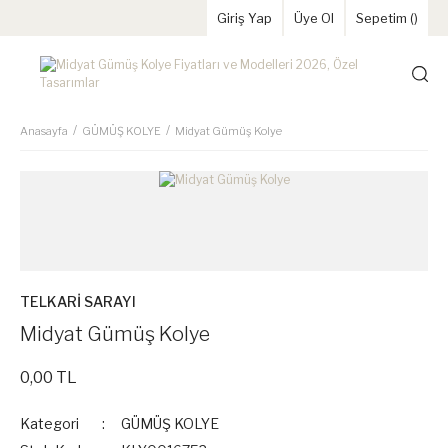
Giriş Yap
Üye Ol
Sepetim (
)
Anasayfa
GÜMÜŞ KOLYE
Midyat Gümüş Kolye
TELKARİ SARAYI
Midyat Gümüş Kolye
0,00 TL
Kategori
GÜMÜŞ KOLYE