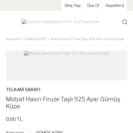
Giriş Yap
Üye Ol
Sepetim (
)
Anasayfa
GÜMÜŞ KÜPE
Midyat Hasırı Firuze Taşlı 925 Ayar Gümüş Küpe
TELKARİ SARAYI
Midyat Hasırı Firuze Taşlı 925 Ayar Gümüş
Küpe
0,00 TL
Kategori
GÜMÜŞ KÜPE