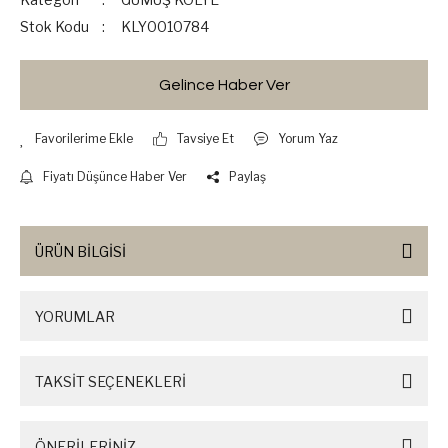
Stok Kodu
KLY0010784
Gelince Haber Ver
Tavsiye Et
Yorum Yaz
Fiyatı Düşünce Haber Ver
Paylaş
ÜRÜN BİLGİSİ
YORUMLAR
TAKSİT SEÇENEKLERİ
ÖNERİLERİNİZ