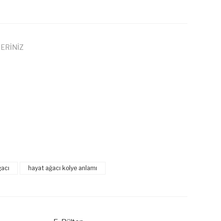
ERİNİZ
 iletebilirsiniz.
ğacı
hayat ağacı kolye anlamı