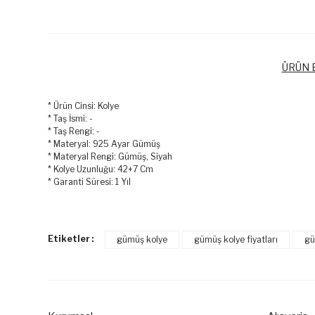
ÜRÜN B
* Ürün Cinsi: Kolye
* Taş İsmi: -
* Taş Rengi: -
* Materyal: 925 Ayar Gümüş
* Materyal Rengi: Gümüş, Siyah
* Kolye Uzunluğu: 42+7 Cm
* Garanti Süresi: 1 Yıl
Bu ürünün fiyat bilgisi, resim, ürün açıklamalarında ve diğer k
Görüş ve önerileriniz için teşekkür ederiz.
Etiketler :
gümüş kolye
gümüş kolye fiyatları
gü
Ürün resmi kalitesiz, bozuk veya görüntülenemiyor.
Ürün açıklamasında eksik bilgiler bulunuyor.
Ürün bilgilerinde hatalar bulunuyor.