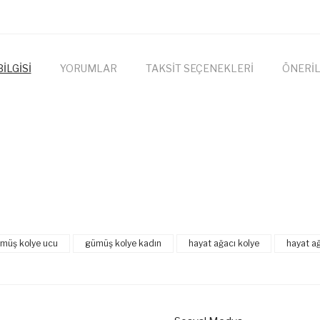
İLGİSİ
YORUMLAR
TAKSİT SEÇENEKLERİ
ÖNERİL
onularda yetersiz gördüğünüz noktaları öneri formunu kullanarak tarafımıza
Bu ürüne ilk yorumu siz yapın!
müş kolye ucu
gümüş kolye kadın
hayat ağacı kolye
hayat a
Yorum Yaz