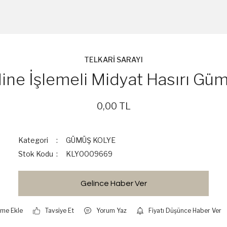
TELKARİ SARAYI
Mine İşlemeli Midyat Hasırı Gü
0,00 TL
Kategori
GÜMÜŞ KOLYE
Stok Kodu
KLY0009669
Gelince Haber Ver
Tavsiye Et
Yorum Yaz
Fiyatı Düşünce Haber Ver