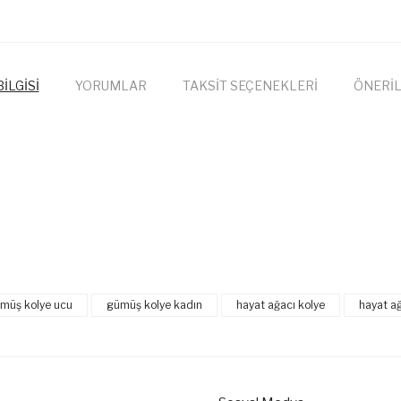
İLGİSİ
YORUMLAR
TAKSİT SEÇENEKLERİ
ÖNERİL
onularda yetersiz gördüğünüz noktaları öneri formunu kullanarak tarafımıza
Bu ürüne ilk yorumu siz yapın!
müş kolye ucu
gümüş kolye kadın
hayat ağacı kolye
hayat a
Yorum Yaz