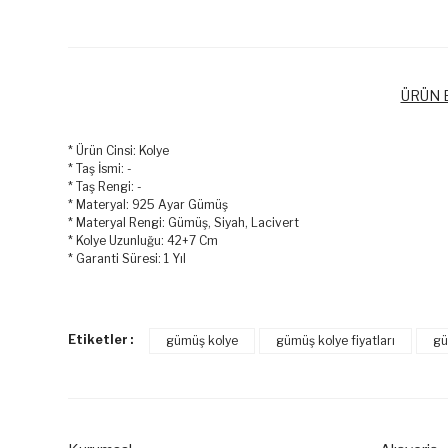
ÜRÜN B
* Ürün Cinsi: Kolye
* Taş İsmi: -
* Taş Rengi: -
* Materyal: 925 Ayar Gümüş
* Materyal Rengi: Gümüş, Siyah, Lacivert
* Kolye Uzunluğu: 42+7 Cm
* Garanti Süresi: 1 Yıl
Bu ürünün fiyat bilgisi, resim, ürün açıklamalarında ve diğer k
Görüş ve önerileriniz için teşekkür ederiz.
Etiketler :
gümüş kolye
gümüş kolye fiyatları
gü
Ürün resmi kalitesiz, bozuk veya görüntülenemiyor.
Ürün açıklamasında eksik bilgiler bulunuyor.
Ürün bilgilerinde hatalar bulunuyor.