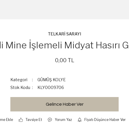
TELKARİ SARAYI
fli Mine İşlemeli Midyat Hasırı
0,00 TL
Kategori
GÜMÜŞ KOLYE
Stok Kodu
KLY0009706
Gelince Haber Ver
Tavsiye Et
Yorum Yaz
Fiyatı Düşünce Haber Ver