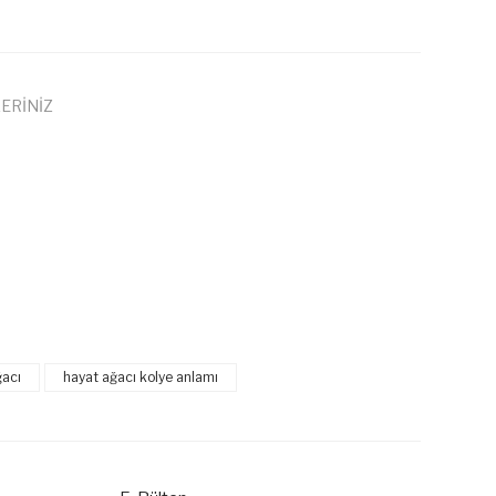
ERİNİZ
 iletebilirsiniz.
ğacı
hayat ağacı kolye anlamı