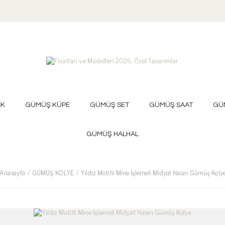
İK
GÜMÜŞ KÜPE
GÜMÜŞ SET
GÜMÜŞ SAAT
GÜ
GÜMÜŞ HALHAL
Anasayfa
GÜMÜŞ KOLYE
Yıldız Motifli Mine İşlemeli Midyat Hasırı Gümüş Koly