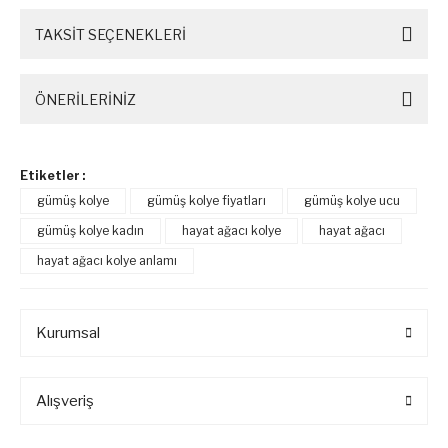
TAKSİT SEÇENEKLERİ
ÖNERİLERİNİZ
Etiketler :
gümüş kolye
gümüş kolye fiyatları
gümüş kolye ucu
gümüş kolye kadın
hayat ağacı kolye
hayat ağacı
hayat ağacı kolye anlamı
Kurumsal
Alışveriş