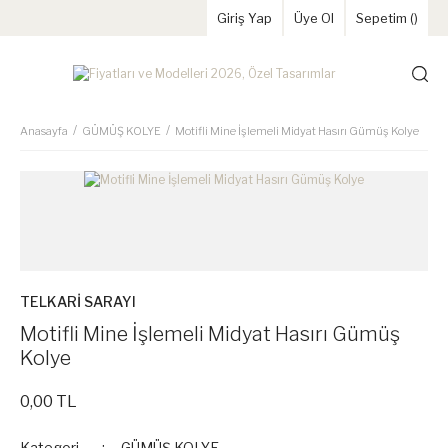
Giriş Yap
Üye Ol
Sepetim (
)
Anasayfa
GÜMÜŞ KOLYE
Motifli Mine İşlemeli Midyat Hasırı Gümüş Kolye
TELKARİ SARAYI
Motifli Mine İşlemeli Midyat Hasırı Gümüş
Kolye
0,00 TL
Kategori
GÜMÜŞ KOLYE