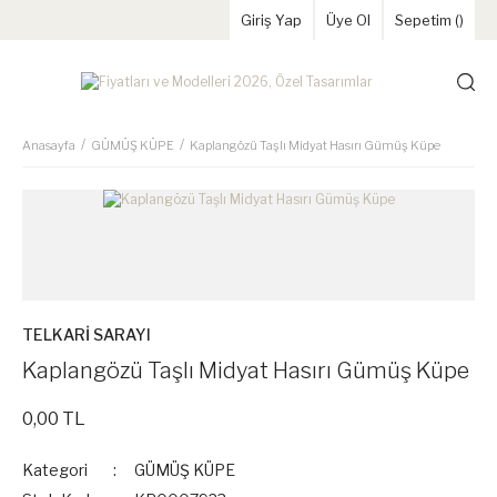
Giriş Yap
Üye Ol
Sepetim (
)
Anasayfa
GÜMÜŞ KÜPE
Kaplangözü Taşlı Midyat Hasırı Gümüş Küpe
TELKARİ SARAYI
Kaplangözü Taşlı Midyat Hasırı Gümüş Küpe
0,00 TL
Kategori
GÜMÜŞ KÜPE