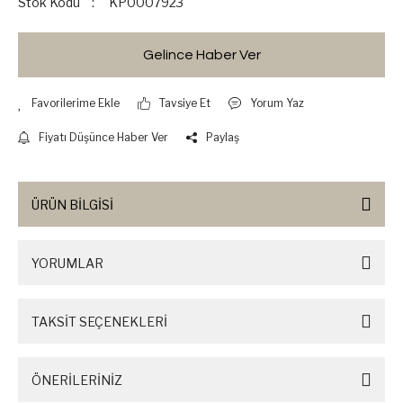
Stok Kodu
KP0007923
Gelince Haber Ver
Tavsiye Et
Yorum Yaz
Fiyatı Düşünce Haber Ver
Paylaş
ÜRÜN BİLGİSİ
YORUMLAR
TAKSİT SEÇENEKLERİ
ÖNERİLERİNİZ